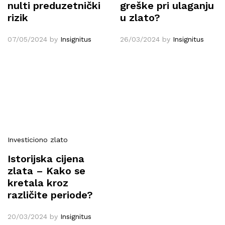
nulti preduzetnički
greške pri ulaganju
rizik
u zlato?
07/05/2024
by
Insignitus
26/03/2024
by
Insignitus
Investiciono zlato
Istorijska cijena
zlata – Kako se
kretala kroz
različite periode?
20/03/2024
by
Insignitus