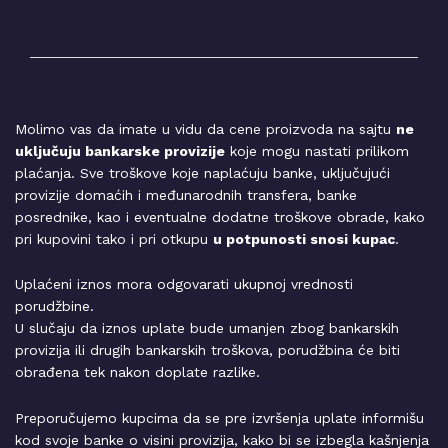
Molimo vas da imate u vidu da cene proizvoda na sajtu
ne
uključuju bankarske provizije
koje mogu nastati prilikom
plaćanja. Sve troškove koje naplaćuju banke, uključujući
provizije domaćih i međunarodnih transfera, banke
posrednike, kao i eventualne dodatne troškove obrade, kako
pri kupovini tako i pri otkupu
u potpunosti snosi kupac
.
Uplaćeni iznos mora odgovarati ukupnoj vrednosti
porudžbine.
U slučaju da iznos uplate bude umanjen zbog bankarskih
provizija ili drugih bankarskih troškova, porudžbina će biti
obrađena tek nakon doplate razlike.
Preporučujemo kupcima da se pre izvršenja uplate informišu
kod svoje banke o visini provizija, kako bi se izbegla kašnjenja