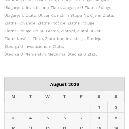
Ulaganje U Investiciono Zlato
Ulaganje U Zlatne Poluge
Ulaganje U Zlato
Uticaj Kamatnih Stopa Na Cijenu Zlata
Zlatne Kovanice
Zlatne Pločice
Zlatne Poluge
Zlatne Poluge Od 50 Grama
Zlatnici
Zlatni Dukati
Zlatni Novčići
Zlato
Zlato Kao Investicija
Štednja
Štednja U Investicionom Zlatu
Štednja U Plemenitim Metalima
Štednja U Zlatu
August 2026
M
T
W
T
F
S
S
1
2
3
4
5
6
7
8
9
10
11
12
13
14
15
16