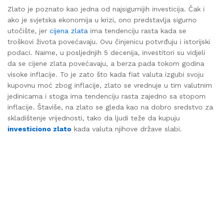
Zlato je poznato kao jedna od najsigurnijih investicija. Čak i
ako je svjetska ekonomija u krizi, ono predstavlja sigurno
utočište, jer
cijena zlata
ima tendenciju rasta kada se
troškovi života povećavaju. Ovu činjenicu potvrđuju i istorijski
podaci. Naime, u posljednjih 5 decenija, investitori su vidjeli
da se cijene zlata povećavaju, a berza pada tokom godina
visoke inflacije. To je zato što kada fiat valuta izgubi svoju
kupovnu moć zbog inflacije, zlato se vrednuje u tim valutnim
jedinicama i stoga ima tendenciju rasta zajedno sa stopom
inflacije. Štaviše, na zlato se gleda kao na dobro sredstvo za
skladištenje vrijednosti, tako da ljudi teže da kupuju
investiciono zlato
kada valuta njihove države slabi.