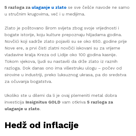
5 razloga za
ulaganje u zlato
se sve češće navode ne samo
u stručnim krugovima, već i u medijima.
Zlato je poštovano širom svijeta zbog svoje vrijednosti i
bogate istorije, koju kulture prepoznaju hiljadama godina.
Novčići koji sadrže zlato pojavili su se oko 650. godine prije
Nove ere, a prvi čisti zlatni novčići iskovani su za vrijeme
vladavine kralja Kreza od Lidije oko 100 godina kasnije.
Tokom vjekova, ljudi su nastavili da drže zlato iz raznih
razloga. Dok danas ono ima višestruku ulogu – počev od
sirovine u industriji, preko luksuznog ukrasa, pa do sredstva
za očuvanja bogatstva.
Ukoliko ste u dilemi da li je ovaj plemeniti metal dobra
investicija
Insignitus GOLD
vam otkriva
5 razloga za
ulaganje u zlato
.
Hedž od inflacije