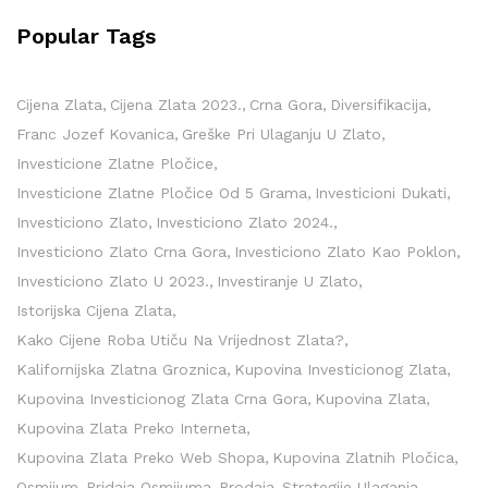
Popular Tags
Cijena Zlata
Cijena Zlata 2023.
Crna Gora
Diversifikacija
Franc Jozef Kovanica
Greške Pri Ulaganju U Zlato
Investicione Zlatne Pločice
Investicione Zlatne Pločice Od 5 Grama
Investicioni Dukati
Investiciono Zlato
Investiciono Zlato 2024.
Investiciono Zlato Crna Gora
Investiciono Zlato Kao Poklon
Investiciono Zlato U 2023.
Investiranje U Zlato
Istorijska Cijena Zlata
Kako Cijene Roba Utiču Na Vrijednost Zlata?
Kalifornijska Zlatna Groznica
Kupovina Investicionog Zlata
Kupovina Investicionog Zlata Crna Gora
Kupovina Zlata
Kupovina Zlata Preko Interneta
Kupovina Zlata Preko Web Shopa
Kupovina Zlatnih Pločica
Osmijum
Pridaja Osmijuma
Prodaja
Strategije Ulaganja