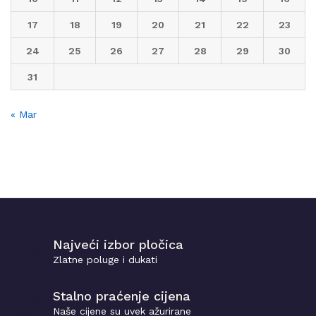
17
18
19
20
21
22
23
24
25
26
27
28
29
30
31
« Mar
Najveći izbor pločica
Zlatne poluge i dukati
Stalno praćenje cijena
Naše cijene su uvek ažurirane