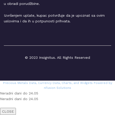
u obradi porudžbine.
Izvršenjem uplate, kupac potvrđuje da je upoznat sa ovim
uslovima i da ih u potpunosti prihvata.
© 2023 Insignitus. All Rights Reserved
Precious Metals Data, Currency Data
, Charts, and Widgets
Powered by
nFusion Solutions
Neradni dani do 24.05
Neradni dani do 24.05
CLOSE