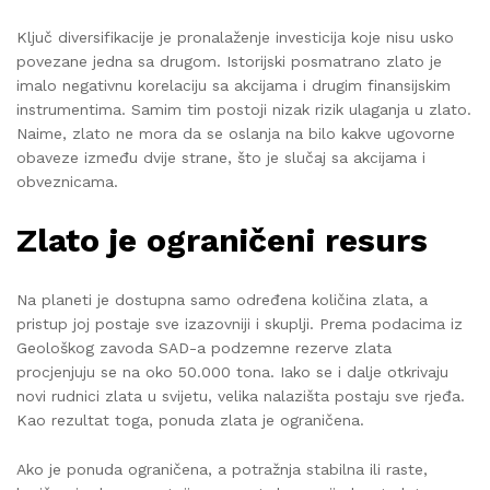
Ključ diversifikacije je pronalaženje investicija koje nisu usko
povezane jedna sa drugom. Istorijski posmatrano zlato je
imalo negativnu korelaciju sa akcijama i drugim finansijskim
instrumentima. Samim tim postoji nizak rizik ulaganja u zlato.
Naime, zlato ne mora da se oslanja na bilo kakve ugovorne
obaveze između dvije strane, što je slučaj sa akcijama i
obveznicama.
Zlato je ograničeni resurs
Na planeti je dostupna samo određena količina zlata, a
pristup joj postaje sve izazovniji i skuplji. Prema podacima iz
Geološkog zavoda SAD-a podzemne rezerve zlata
procjenjuju se na oko 50.000 tona. Iako se i dalje otkrivaju
novi rudnici zlata u svijetu, velika nalazišta postaju sve rjeđa.
Kao rezultat toga, ponuda zlata je ograničena.
Ako je ponuda ograničena, a potražnja stabilna ili raste,