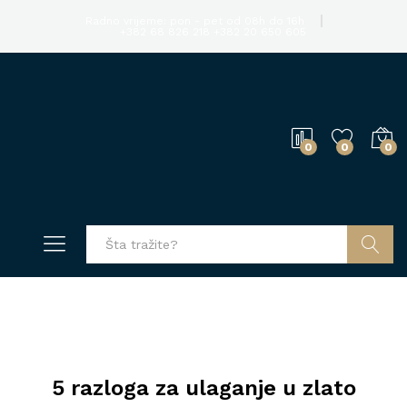
Radno vrijeme: pon - pet od 08h do 16h
+382 68 826 218
+382 20 650 605
0
0
0
Pretraga
5 razloga za ulaganje u zlato