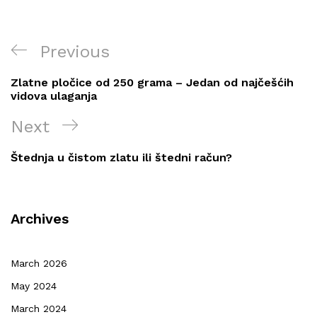
Post
Previous
Previous
navigation
Post
Zlatne pločice od 250 grama – Jedan od najčešćih
vidova ulaganja
Next
Next
Post
Štednja u čistom zlatu ili štedni račun?
Archives
March 2026
May 2024
March 2024