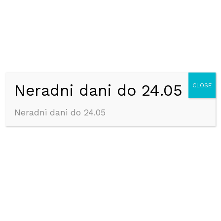
Najveći izbor pločica
Zlatne poluge i dukati
Stalno praćenje cijena
Naše cijene su uvek ažurirane
Neradni dani do 24.05
CLOSE
Više načina plaćanja
Neradni dani do 24.05
Odaberite način plaćanja
Savjeti i podrška
Mi smo uvijek tu za vas