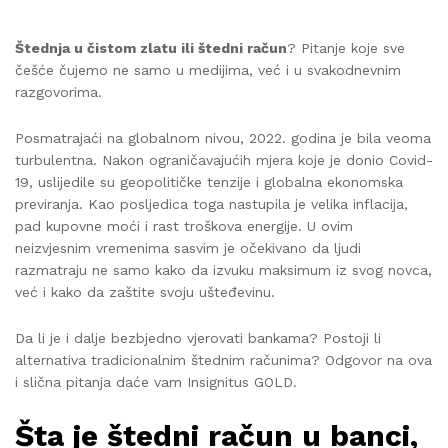
Štednja u čistom zlatu ili štedni račun
? Pitanje koje sve
češće čujemo ne samo u medijima, već i u svakodnevnim
razgovorima.
Posmatrajaći na globalnom nivou, 2022. godina je bila veoma
turbulentna. Nakon ograničavajućih mjera koje je donio Covid-
19, uslijedile su geopolitičke tenzije i globalna ekonomska
previranja. Kao posljedica toga nastupila je velika inflacija,
pad kupovne moći i rast troškova energije. U ovim
neizvjesnim vremenima sasvim je očekivano da ljudi
razmatraju ne samo kako da izvuku maksimum iz svog novca,
već i kako da zaštite svoju ušteđevinu.
Da li je i dalje bezbjedno vjerovati bankama? Postoji li
alternativa tradicionalnim štednim računima? Odgovor na ova
i slična pitanja daće vam Insignitus GOLD.
Šta je štedni račun u banci,