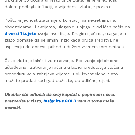
dolara podlegla inflaciji, a vrijednost zlata je porasla.
Pošto vrijednost zlata nije u korelaciji sa nekretninama,
obveznicama ili akcijama, ulaganje u njega je odličan način da
diversifikujete
svoje investicije. Drugim riječima, ulaganje u
zlato pomaže da se smanji rizik kada druga sredstva ne
uspijevaju da donesu prihod u dužem vremenskom periodu.
Čisto zlato je lakše i za rukovanje. Podizanje cjelokupne
ušteđevine i zatvaranje računa u banci predstavlja složenu
proceduru koja zahtijeva vrijeme. Dok investiciono zlato
možete prodati kad god poželite, po odličnoj cijeni.
Ukoliko ste odlučili da svoj kapital u papirnom novcu
pretvorite u zlato,
Insignitus GOLD
vam u tome može
pomoći.