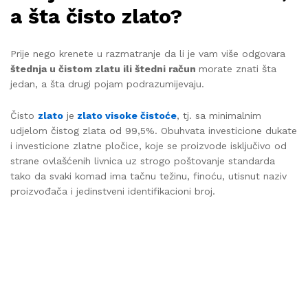
a šta čisto zlato?
Prije nego krenete u razmatranje da li je vam više odgovara
štednja u čistom zlatu ili štedni račun
morate znati šta
jedan, a šta drugi pojam podrazumijevaju.
Čisto
zlato
je
zlato visoke čistoće
, tj. sa minimalnim
udjelom čistog zlata od 99,5%. Obuhvata investicione dukate
i investicione zlatne pločice, koje se proizvode isključivo od
strane ovlašćenih livnica uz strogo poštovanje standarda
tako da svaki komad ima tačnu težinu, finoću, utisnut naziv
proizvođača i jedinstveni identifikacioni broj.