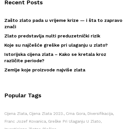
Recent Posts
Zašto zlato pada u vrijeme krize — i šta to zapravo
znači
Zlato predstavlja nulti preduzetnički rizik
Koje su najčešće greške pri ulaganju u zlato?
Istorijska cijena zlata – Kako se kretala kroz
različite periode?
Zemlje koje proizvode najviše zlata
Popular Tags
Cijena Zlata
Cijena Zlata 2023.
Crna Gora
Diversifikacija
Franc Jozef Kovanica
Greške Pri Ulaganju U Zlato
Investicione Zlatne Pločice