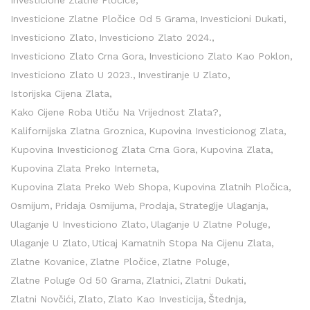
Investicione Zlatne Pločice Od 5 Grama
Investicioni Dukati
Investiciono Zlato
Investiciono Zlato 2024.
Investiciono Zlato Crna Gora
Investiciono Zlato Kao Poklon
Investiciono Zlato U 2023.
Investiranje U Zlato
Istorijska Cijena Zlata
Kako Cijene Roba Utiču Na Vrijednost Zlata?
Kalifornijska Zlatna Groznica
Kupovina Investicionog Zlata
Kupovina Investicionog Zlata Crna Gora
Kupovina Zlata
Kupovina Zlata Preko Interneta
Kupovina Zlata Preko Web Shopa
Kupovina Zlatnih Pločica
Osmijum
Pridaja Osmijuma
Prodaja
Strategije Ulaganja
Ulaganje U Investiciono Zlato
Ulaganje U Zlatne Poluge
Ulaganje U Zlato
Uticaj Kamatnih Stopa Na Cijenu Zlata
Zlatne Kovanice
Zlatne Pločice
Zlatne Poluge
Zlatne Poluge Od 50 Grama
Zlatnici
Zlatni Dukati
Zlatni Novčići
Zlato
Zlato Kao Investicija
Štednja