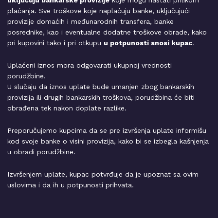
uključuju bankarske provizije
koje mogu nastati prilikom
plaćanja. Sve troškove koje naplaćuju banke, uključujući
provizije domaćih i međunarodnih transfera, banke
posrednike, kao i eventualne dodatne troškove obrade, kako
pri kupovini tako i pri otkupu
u potpunosti snosi kupac
.
Uplaćeni iznos mora odgovarati ukupnoj vrednosti
porudžbine.
U slučaju da iznos uplate bude umanjen zbog bankarskih
provizija ili drugih bankarskih troškova, porudžbina će biti
obrađena tek nakon doplate razlike.
Preporučujemo kupcima da se pre izvršenja uplate informišu
kod svoje banke o visini provizija, kako bi se izbegla kašnjenja
u obradi porudžbine.
Izvršenjem uplate, kupac potvrđuje da je upoznat sa ovim
uslovima i da ih u potpunosti prihvata.