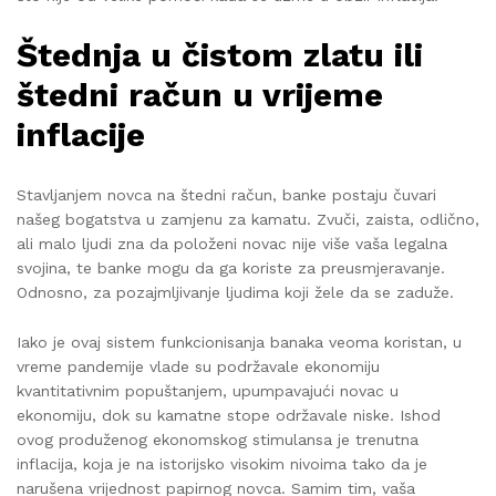
Štednja u čistom zlatu ili
štedni račun
u vrijeme
inflacije
Stavljanjem novca na štedni račun, banke postaju čuvari
našeg bogatstva u zamjenu za kamatu. Zvuči, zaista, odlično,
ali malo ljudi zna da položeni novac nije više vaša legalna
svojina, te banke mogu da ga koriste za preusmjeravanje.
Odnosno, za pozajmljivanje ljudima koji žele da se zaduže.
Iako je ovaj sistem funkcionisanja banaka veoma koristan, u
vreme pandemije vlade su podržavale ekonomiju
kvantitativnim popuštanjem, upumpavajući novac u
ekonomiju, dok su kamatne stope održavale niske. Ishod
ovog produženog ekonomskog stimulansa je trenutna
inflacija, koja je na istorijsko visokim nivoima tako da je
narušena vrijednost papirnog novca. Samim tim, vaša