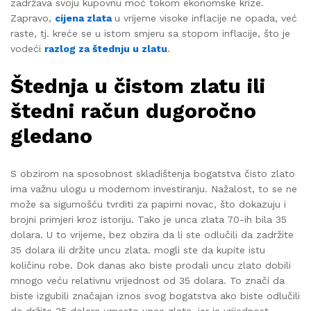
zadržava svoju kupovnu moć tokom ekonomske krize.
Zapravo,
cijena zlata
u vrijeme visoke inflacije ne opada, već
raste, tj. kreće se u istom smjeru sa stopom inflacije, što je
vodeći
razlog za štednju u zlatu
.
Štednja u čistom zlatu ili
štedni račun
dugoročno
gledano
S obzirom na sposobnost skladištenja bogatstva čisto zlato
ima važnu ulogu u modernom investiranju. Nažalost, to se ne
može sa sigurnošću tvrditi za papirni novac, što dokazuju i
brojni primjeri kroz istoriju. Tako je unca zlata 70-ih bila 35
dolara. U to vrijeme, bez obzira da li ste odlučili da zadržite
35 dolara ili držite uncu zlata. mogli ste da kupite istu
količinu robe. Dok danas ako biste prodali uncu zlato dobili
mnogo veću relativnu vrijednost od 35 dolara. To znači da
biste izgubili značajan iznos svog bogatstva ako biste odlučili
da držite 35 dolara umesto unce zlata, jer je vrijednost