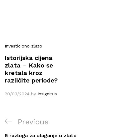
Investiciono zlato
Istorijska cijena
zlata – Kako se
kretala kroz
različite periode?
20/03/2024
by
Insignitus
Post
Previous
Previous
navigation
Post
5 razloga za ulaganje u zlato