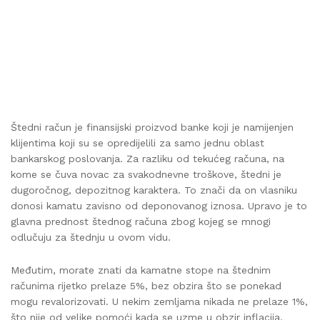
Štedni račun je finansijski proizvod banke koji je namijenjen
klijentima koji su se opredijelili za samo jednu oblast
bankarskog poslovanja. Za razliku od tekućeg računa, na
kome se čuva novac za svakodnevne troškove, štedni je
dugoročnog, depozitnog karaktera. To znači da on vlasniku
donosi kamatu zavisno od deponovanog iznosa. Upravo je to
glavna prednost štednog računa zbog kojeg se mnogi
odlučuju za štednju u ovom vidu.
Međutim, morate znati da kamatne stope na štednim
računima rijetko prelaze 5%, bez obzira što se ponekad
mogu revalorizovati. U nekim zemljama nikada ne prelaze 1%,
što nije od velike pomoći kada se uzme u obzir inflacija.