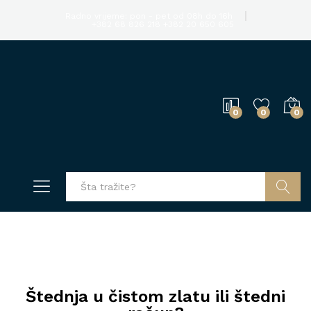
Radno vrijeme: pon - pet od 08h do 16h
+382 68 826 218
+382 20 650 605
0
0
0
Pretraga
Štednja u čistom zlatu ili štedni