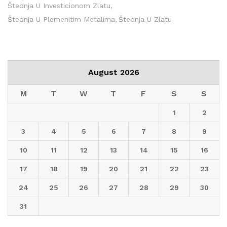
Štednja U Investicionom Zlatu
Štednja U Plemenitim Metalima
Štednja U Zlatu
August 2026
M
T
W
T
F
S
S
1
2
3
4
5
6
7
8
9
10
11
12
13
14
15
16
17
18
19
20
21
22
23
24
25
26
27
28
29
30
31