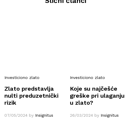
Slični članci
Investiciono zlato
Investiciono zlato
Zlato predstavlja
Koje su najčešće
nulti preduzetnički
greške pri ulaganju
rizik
u zlato?
07/05/2024
by
Insignitus
26/03/2024
by
Insignitus