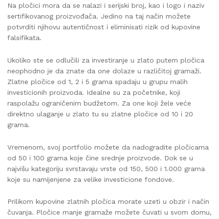
Na pločici mora da se nalazi i serijski broj, kao i logo i naziv
sertifikovanog proizvođača. Jedino na taj način možete
potvrditi njihovu autentičnost i eliminisati rizik od kupovine
falsifikata.
Ukoliko ste se odlučili za investiranje u zlato putem pločica
neophodno je da znate da one dolaze u različitoj gramaži.
Zlatne pločice od 1, 2 i 5 grama spadaju u grupu malih
investicionih proizvoda. Idealne su za početnike, koji
raspolažu ograničenim budžetom. Za one koji žele veće
direktno ulaganje u zlato tu su zlatne pločice od 10 i 20
grama.
Vremenom, svoj portfolio možete da nadogradite pločicama
od 50 i 100 grama koje čine srednje proizvode. Dok se u
najvišu kategoriju svrstavaju vrste od 150, 500 i 1.000 grama
koje su namijenjene za velike investicione fondove.
Prilikom kupovine zlatnih pločica morate uzeti u obzir i način
čuvanja. Pločice manje gramaže možete čuvati u svom domu,