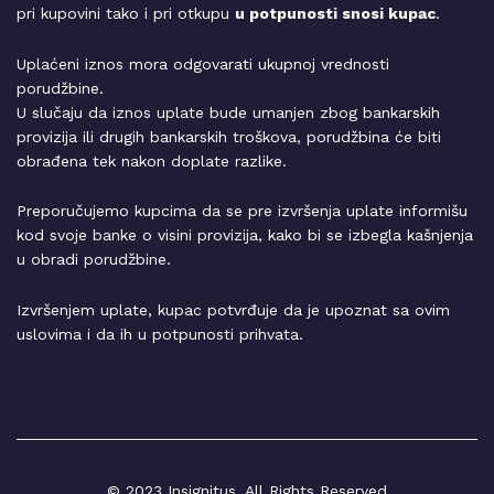
pri kupovini tako i pri otkupu
u potpunosti snosi kupac
.
Uplaćeni iznos mora odgovarati ukupnoj vrednosti
porudžbine.
U slučaju da iznos uplate bude umanjen zbog bankarskih
provizija ili drugih bankarskih troškova, porudžbina će biti
obrađena tek nakon doplate razlike.
Preporučujemo kupcima da se pre izvršenja uplate informišu
kod svoje banke o visini provizija, kako bi se izbegla kašnjenja
u obradi porudžbine.
Izvršenjem uplate, kupac potvrđuje da je upoznat sa ovim
uslovima i da ih u potpunosti prihvata.
© 2023 Insignitus. All Rights Reserved