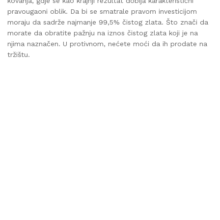
kovanja, gdje se kao krajnji rezultat dobija karakteristični
pravougaoni oblik. Da bi se smatrale pravom investicijom
moraju da sadrže najmanje 99,5% čistog zlata. Što znači da
morate da obratite pažnju na iznos čistog zlata koji je na
njima naznačen. U protivnom, nećete moći da ih prodate na
tržištu.