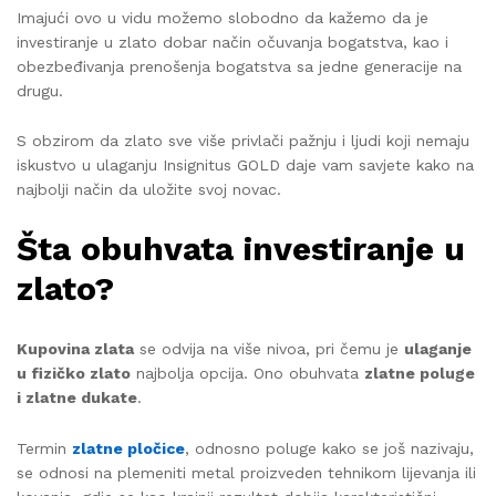
Imajući ovo u vidu možemo slobodno da kažemo da je
investiranje u zlato dobar način očuvanja bogatstva, kao i
obezbeđivanja prenošenja bogatstva sa jedne generacije na
drugu.
S obzirom da zlato sve više privlači pažnju i ljudi koji nemaju
iskustvo u ulaganju Insignitus GOLD daje vam savjete kako na
najbolji način da uložite svoj novac.
Šta obuhvata investiranje u
zlato?
Kupovina zlata
se odvija na više nivoa, pri čemu je
ulaganje
u fizičko zlato
najbolja opcija. Ono obuhvata
zlatne poluge
i zlatne dukate
.
Termin
zlatne pločice
, odnosno poluge kako se još nazivaju,
se odnosi na plemeniti metal proizveden tehnikom lijevanja ili