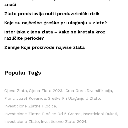
znači
Zlato predstavlja nulti preduzetnički rizik
Koje su najčešće greške pri ulaganju u zlato?
Istorijska cijena zlata – Kako se kretala kroz
različite periode?
Zemlje koje proizvode najviše zlata
Popular Tags
Cijena Zlata
Cijena Zlata 2023.
Crna Gora
Diversifikacija
Franc Jozef Kovanica
Greške Pri Ulaganju U Zlato
Investicione Zlatne Pločice
Investicione Zlatne Pločice Od 5 Grama
Investicioni Dukati
Investiciono Zlato
Investiciono Zlato 2024.