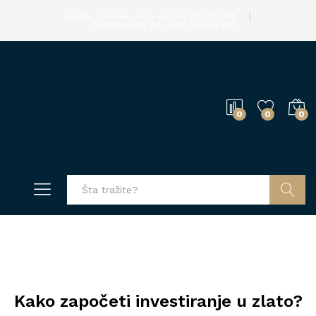
Radno vrijeme: pon - pet od 08h do 16h
+382 68 826 218
+382 20 650 605
0
0
0
Pretraga
Kako započeti investiranje u zlato?