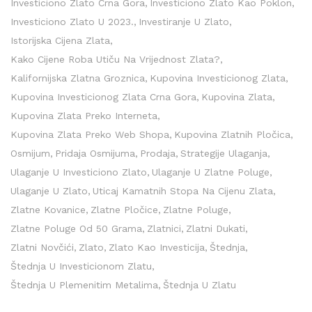
Investiciono Zlato Crna Gora
Investiciono Zlato Kao Poklon
Investiciono Zlato U 2023.
Investiranje U Zlato
Istorijska Cijena Zlata
Kako Cijene Roba Utiču Na Vrijednost Zlata?
Kalifornijska Zlatna Groznica
Kupovina Investicionog Zlata
Kupovina Investicionog Zlata Crna Gora
Kupovina Zlata
Kupovina Zlata Preko Interneta
Kupovina Zlata Preko Web Shopa
Kupovina Zlatnih Pločica
Osmijum
Pridaja Osmijuma
Prodaja
Strategije Ulaganja
Ulaganje U Investiciono Zlato
Ulaganje U Zlatne Poluge
Ulaganje U Zlato
Uticaj Kamatnih Stopa Na Cijenu Zlata
Zlatne Kovanice
Zlatne Pločice
Zlatne Poluge
Zlatne Poluge Od 50 Grama
Zlatnici
Zlatni Dukati
Zlatni Novčići
Zlato
Zlato Kao Investicija
Štednja
Štednja U Investicionom Zlatu
Štednja U Plemenitim Metalima
Štednja U Zlatu