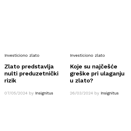
Investiciono zlato
Investiciono zlato
Zlato predstavlja
Koje su najčešće
nulti preduzetnički
greške pri ulaganju
rizik
u zlato?
07/05/2024
by
Insignitus
26/03/2024
by
Insignitus