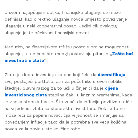
U svom najopštijem obliku, finansijsko ulaganje se može
definisati kao direktno ulaganje novca umjesto povezivanje
ulaganja u neki kooperativni posao. Jedini cilj ovakvog
ulaganja jeste očekivani finansijski povrat.
Međutim, na finansijskom tržištu postoje brojne mogućnosti
ulaganja, te ne čudi što mnogi postavljaju pitanje:
„
Zašto baš
investirati u zlato
“
.
Zlato je dobra investicija za one koji žele da
diversifikuju
svoj postojeći portfolio, ali i za početnike u ovom obliku
štednje. Glavni razlog za to leži u činjenici da je
cijena
investicionog zlata
stabilna čak i u kriznim vremenima, kada
je visoka stopa inflacije. Što znači da inflacija pozitivno utiče
na vrijednost zlata sa stanovišta investitora. Dok se to ne
može reći za papirni novac, čija vrijednost se smanjuje sa
povećanjem inflacije tako da je potrebna sve veća količina
novca za kupovinu iste količine robe.