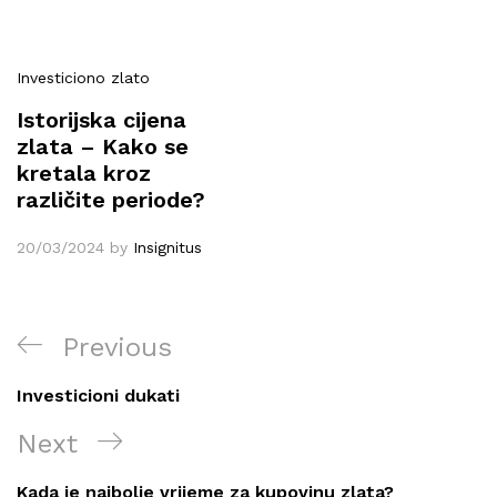
Investiciono zlato
Istorijska cijena
zlata – Kako se
kretala kroz
različite periode?
20/03/2024
by
Insignitus
Post
Previous
Previous
navigation
Post
Investicioni dukati
Next
Next
Post
Kada je najbolje vrijeme za kupovinu zlata?