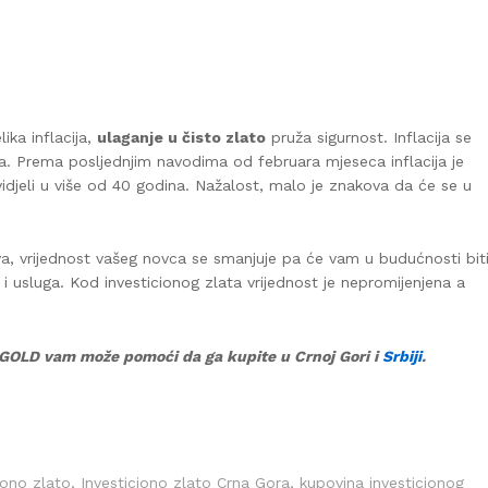
ika inflacija,
ulaganje u čisto zlato
pruža sigurnost. Inflacija se
ga. Prema posljednjim navodima od februara mjeseca inflacija je
idjeli u više od 40 godina. Nažalost, malo je znakova da će se u
va, vrijednost vašeg novca se smanjuje pa će vam u budućnosti bit
i usluga. Kod investicionog zlata vrijednost je nepromijenjena a
us GOLD vam može pomoći da ga kupite u Crnoj Gori i
Srbiji
.
iono zlato
,
Investiciono zlato Crna Gora
,
kupovina investicionog