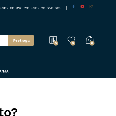
+382 68 826 218
+382 20 650 605
Pretraga
0
0
0
TANJA
ato?