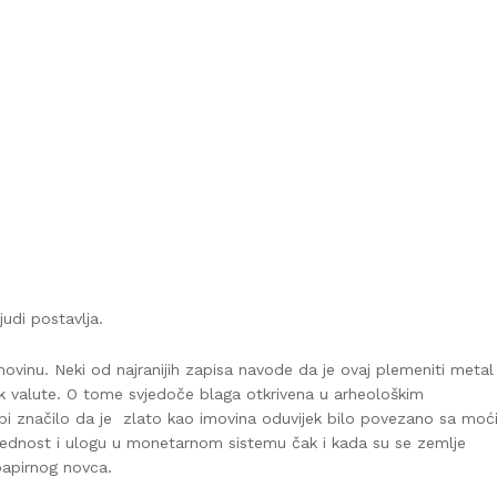
judi postavlja.
imovinu. Neki od najranijih zapisa navode da je ovaj plemeniti metal
lik valute. O tome svjedoče blaga otkrivena u arheološkim
 bi značilo da je zlato kao imovina oduvijek bilo povezano sa moć
rijednost i ulogu u monetarnom sistemu čak i kada su se zemlje
papirnog novca.