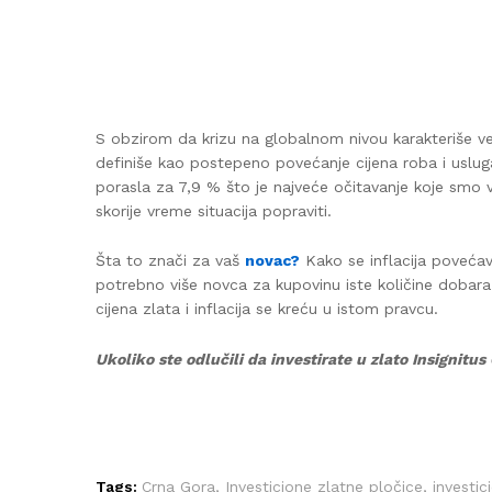
S obzirom da krizu na globalnom nivou karakteriše vel
definiše kao postepeno povećanje cijena roba i uslu
porasla za 7,9 % što je najveće očitavanje koje smo v
skorije vreme situacija popraviti.
Šta to znači za vaš
novac?
Kako se inflacija poveća
potrebno više novca za kupovinu iste količine dobara 
cijena zlata i inflacija se kreću u istom pravcu.
Ukoliko ste odlučili da investirate u zlato Insignit
Tags:
Crna Gora
,
Investicione zlatne pločice
,
investic