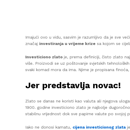
Imajući ovo u vidu, sasvim je razumljivo da je sve već
značaj
investiranja u vrijeme krize
sa kojom se cijel
Investiciono zlato
je, prema definiciji, čisto zlato n
više. Proizvodi se uz poštovanje svjetskih tehnoloških
svaki komad mora da ima. Njime je propisana finoća, te
Jer predstavlja novac!
Zlato se danas ne koristi kao valuta ali njegova uloga
1900. godine investiciono zlato je najbolje dugoročno
stabilnu vrijednost dok sve papirne valute po svojoj 
Iako ne donosi kamatu,
cijena investicionog zlata
je