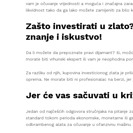
vam je očuvanje vrijednosti a moguća i značajna zara
likvidnost tako da ga lako možete zamijeniti za bilo k
Zašto investirati u zlato
znanje i iskustvo!
Da li možete da prepoznate pravi dijamant? Ili, možd
morate biti vrhunski ekspert ili vam je neophodna po
Za razliku od njih, kupovina investicionog zlata je pr
oprema. Ne morate biti ni profesionalac na berzi, jer je
Jer će vas sačuvati u k
Jedan od najčešćih odgovora stručnjaka na pitanje za
standard tokom perioda ekonomske, monetarne ili geopo
odbrambenog alata za očuvanje u ofanzivnu mašinu za