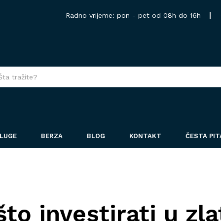
Radno vrijeme: pon - pet od 08h do 16h
LUGE
BERZA
BLOG
KONTAKT
ČESTA PI
to investirati u zl