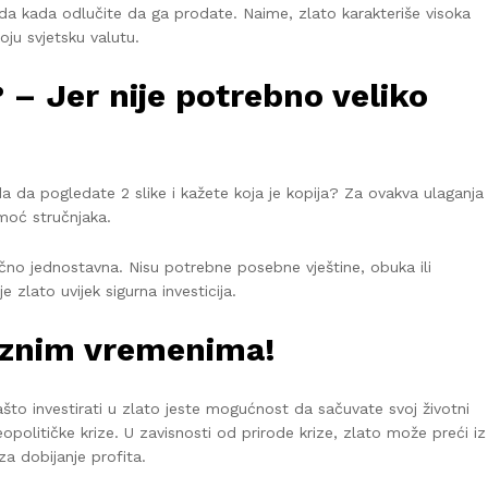
da kada odlučite da ga prodate. Naime, zlato karakteriše visoka
oju svjetsku valutu.
? – Jer nije potrebno veliko
a da pogledate 2 slike i kažete koja je kopija? Za ovakva ulaganja
moć stručnjaka.
ilično jednostavna. Nisu potrebne posebne vještine, obuka ili
 zlato uvijek sigurna investicija.
riznim vremenima!
što investirati u zlato jeste mogućnost da sačuvate svoj životni
litičke krize. U zavisnosti od prirode krize, zlato može preći iz
 dobijanje profita.