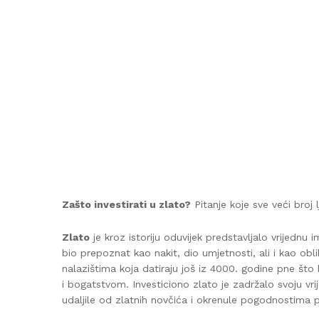
Zašto investirati u zlato?
Pitanje koje sve veći broj l
Zlato
je kroz istoriju oduvijek predstavljalo vrijednu 
bio prepoznat kao nakit, dio umjetnosti, ali i kao ob
nalazištima koja datiraju još iz 4000. godine pne što
i bogatstvom. Investiciono zlato je zadržalo svoju v
udaljile od zlatnih novčića i okrenule pogodnostima 