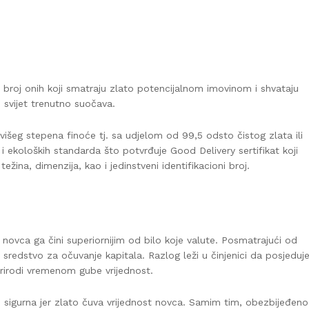
i broj onih koji smatraju zlato potencijalnom imovinom i shvataju
i svijet trenutno suočava.
ajvišeg stepena finoće tj. sa udjelom od 99,5 odsto čistog zlata ili
 i ekoloških standarda što potvrđuje Good Delivery sertifikat koji
žina, dimenzija, kao i jedinstveni identifikacioni broj.
 novca ga čini superiornijim od bilo koje valute. Posmatrajući od
 sredstvo za očuvanje kapitala. Razlog leži u činjenici da posjeduj
prirodi vremenom gube vrijednost.
 sigurna jer zlato čuva vrijednost novca. Samim tim, obezbijeđeno