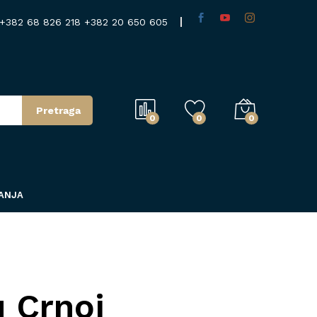
+382 68 826 218
+382 20 650 605
Pretraga
0
0
0
TANJA
u Crnoj