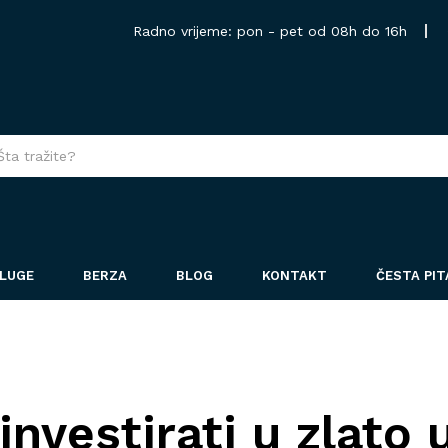
Radno vrijeme: pon - pet od 08h do 16h
LUGE
BERZA
BLOG
KONTAKT
ČESTA PI
investirati u zlato 