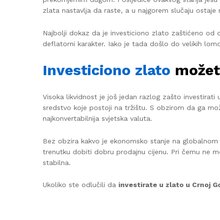
zlata nastavlja da raste, a u najgorem slučaju ostaje
Najbolji dokaz da je investiciono zlato zaštićeno od d
deflatorni karakter. Iako je tada došlo do velikih lom
Investiciono zlato
možete
Visoka likvidnost je još jedan razlog zašto investirati 
sredstvo koje postoji na tržištu. S obzirom da ga mož
najkonvertabilnija svjetska valuta.
Bez obzira kakvo je ekonomsko stanje na globalnom 
trenutku dobiti dobru prodajnu cijenu. Pri čemu ne mo
stabilna.
Ukoliko ste odlučili da
investirate u zlato u Crnoj G