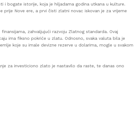
i i bogate istorije, koja je hiljadama godina utkana u kulture.
e prije Nove ere, a prvi čisti zlatni novac iskovan je za vrijeme
u finansijama, zahvaljujući razvoju Zlatnog standarda. Ovaj
ju ima fiksno pokriće u zlatu. Odnosno, svaka valuta bila je
zemlje koje su imale devizne rezerve u dolarima, mogle u svakom
anje za investiciono zlato je nastavilo da raste, te danas ono