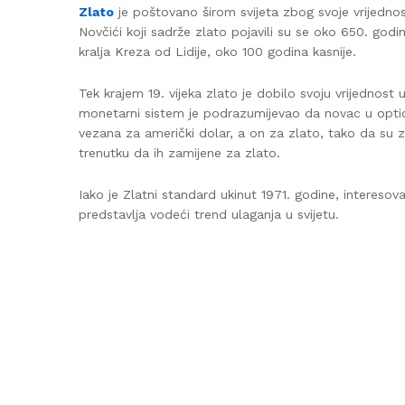
Zlato
je poštovano širom svijeta zbog svoje vrijednost
Novčići koji sadrže zlato pojavili su se oko 650. godin
kralja Kreza od Lidije, oko 100 godina kasnije.
Tek krajem 19. vijeka zlato je dobilo svoju vrijednost 
monetarni sistem je podrazumijevao da novac u optica
vezana za američki dolar, a on za zlato, tako da su 
trenutku da ih zamijene za zlato.
Iako je Zlatni standard ukinut 1971. godine, interesov
predstavlja vodeći trend ulaganja u svijetu.