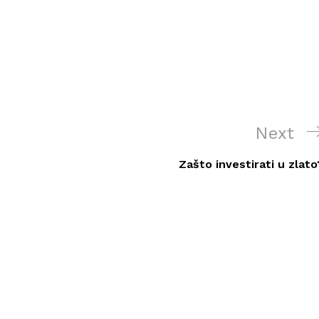
Next
Next
Post
Zašto investirati u zlato