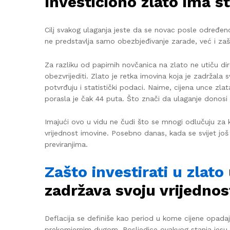
Investiciono zlato ima s
Cilj svakog ulaganja jeste da se novac posle određen
ne predstavlja samo obezbjeđivanje zarade, već i zaš
Za razliku od papirnih novčanica na zlato ne utiču d
obezvrijediti. Zlato je retka imovina koja je zadržal
potvrđuju i statistički podaci. Naime, cijena unce zl
porasla je čak 44 puta. Što znači da ulaganje donosi 
Imajući ovo u vidu ne čudi što se mnogi odlučuju za ku
vrijednost imovine. Posebno danas, kada se svijet još 
previranjima.
Zašto investirati u zlato
zadržava svoju vrijednost
Deflacija se definiše kao period u kome cijene opadaj
prekomjernim dugom. Posljedice ovakvog stanja jesu pad