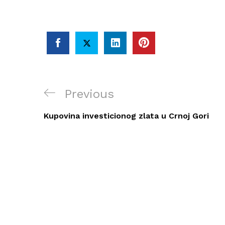
Post
Previous
Previous
navigation
Post
Kupovina investicionog zlata u Crnoj Gori