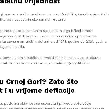
tabilnu vrijednost
og vremena vrati u uvećanom iznosu. Međutim, investiranje u zlato
titu od nepovoljnih ekonomskih kretanja.
irektno odluke o kamatnim stopama, niti ga inflacija može
a svoju vrednost tokom vremena, sa tendencijom porasta. To
ata izražena u američkim dolarima od 1971. godine do 2021. godina
sigurnu zaradu.
povinu zlatnih pločica ili investicionih dukata kako bi očuvali
uvek bori sa korona virusom, ali i velikim geopolitičkim
u Crnoj Gori? Zato što
 i u vrijeme deflacije
u, poslovna aktivnost se usporava i privreda opterećuje
 vrijednosti nekretnina i hartija od vrijednosti, dok vrijednost