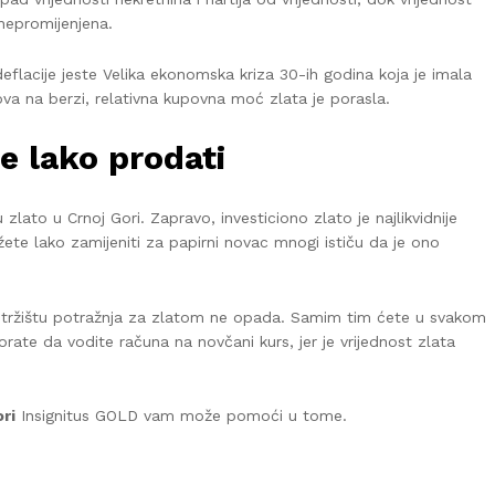
 nepromijenjena.
eflacije jeste Velika ekonomska kriza 30-ih godina koja je imala
ova na berzi, relativna kupovna moć zlata je porasla.
 lako prodati
u zlato u Crnoj Gori. Zapravo, investiciono zlato je najlikvidnije
ete lako zamijeniti za papirni novac mnogi ističu da je ono
tržištu potražnja za zlatom ne opada. Samim tim ćete u svakom
rate da vodite računa na novčani kurs, jer je vrijednost zlata
ori
Insignitus GOLD vam može pomoći u tome.