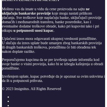
Molimo vas da imate u vidu da cene proizvoda na sajtu
ne
uključuju bankarske provizije
koje mogu nastati prilikom
plaćanja. Sve troškove koje naplaćuju banke, uključujući provizije
domaćih i međunarodnih transfera, banke posrednike, kao i
eventualne dodatne troškove obrade, kako pri kupovini tako i pri
otkupu
u potpunosti snosi kupac
.
Uplaćeni iznos mora odgovarati ukupnoj vrednosti porudžbine.
U slučaju da iznos uplate bude umanjen zbog bankarskih provizija
ili drugih bankarskih troškova, porudžbina će biti obrađena tek
nakon doplate razlike.
Preporučujemo kupcima da se pre izvršenja uplate informišu kod
svoje banke o visini provizija, kako bi se izbegla kašnjenja u obradi
porudžbine.
Izvršenjem uplate, kupac potvrđuje da je upoznat sa ovim uslovima i
da ih u potpunosti prihvata.
© 2023 Insignitus. All Rights Reserved