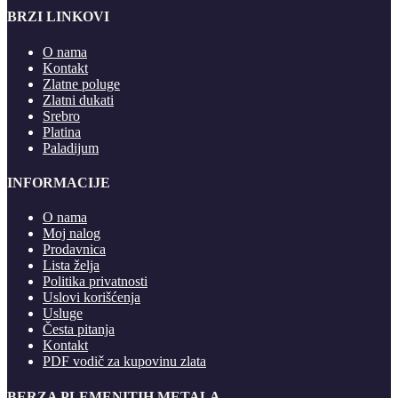
BRZI LINKOVI
O nama
Kontakt
Zlatne poluge
Zlatni dukati
Srebro
Platina
Paladijum
INFORMACIJE
O nama
Moj nalog
Prodavnica
Lista želja
Politika privatnosti
Uslovi korišćenja
Usluge
Česta pitanja
Kontakt
PDF vodič za kupovinu zlata
BERZA PLEMENITIH METALA