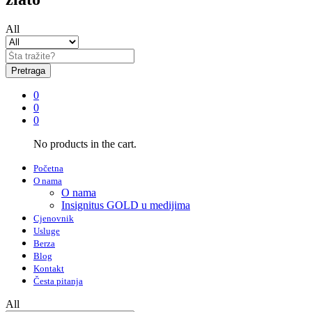
All
Pretraga
0
0
0
No products in the cart.
Početna
O nama
O nama
Insignitus GOLD u medijima
Cjenovnik
Usluge
Berza
Blog
Kontakt
Česta pitanja
All