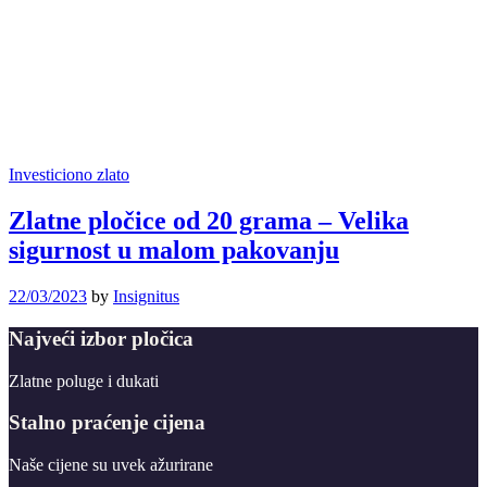
Investiciono zlato
Zlatne pločice od 20 grama – Velika
sigurnost u malom pakovanju
22/03/2023
by
Insignitus
Najveći izbor pločica
Zlatne poluge i dukati
Stalno praćenje cijena
Naše cijene su uvek ažurirane