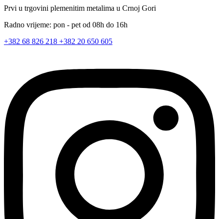
Prvi u trgovini plemenitim metalima u Crnoj Gori
Radno vrijeme: pon - pet od 08h do 16h
+382 68 826 218
+382 20 650 605