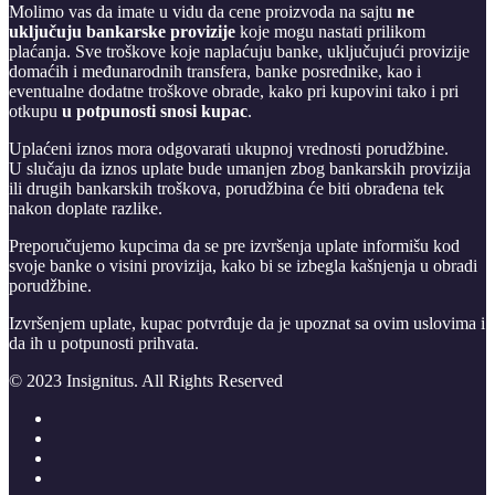
Molimo vas da imate u vidu da cene proizvoda na sajtu
ne
uključuju bankarske provizije
koje mogu nastati prilikom
plaćanja. Sve troškove koje naplaćuju banke, uključujući provizije
domaćih i međunarodnih transfera, banke posrednike, kao i
eventualne dodatne troškove obrade, kako pri kupovini tako i pri
otkupu
u potpunosti snosi kupac
.
Uplaćeni iznos mora odgovarati ukupnoj vrednosti porudžbine.
U slučaju da iznos uplate bude umanjen zbog bankarskih provizija
ili drugih bankarskih troškova, porudžbina će biti obrađena tek
nakon doplate razlike.
Preporučujemo kupcima da se pre izvršenja uplate informišu kod
svoje banke o visini provizija, kako bi se izbegla kašnjenja u obradi
porudžbine.
Izvršenjem uplate, kupac potvrđuje da je upoznat sa ovim uslovima i
da ih u potpunosti prihvata.
© 2023 Insignitus. All Rights Reserved