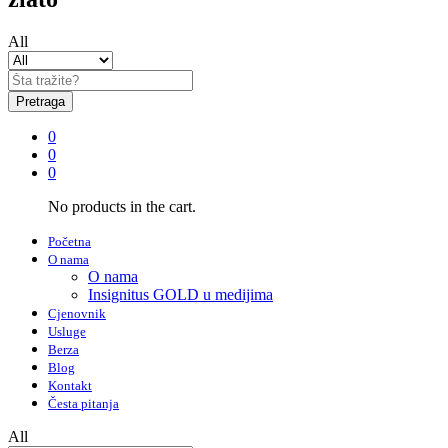
All
Pretraga
0
0
0
No products in the cart.
Početna
O nama
O nama
Insignitus GOLD u medijima
Cjenovnik
Usluge
Berza
Blog
Kontakt
Česta pitanja
All