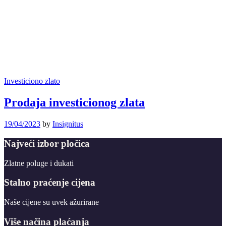
Investiciono zlato
Prodaja investicionog zlata
19/04/2023
by
Insignitus
Najveći izbor pločica
Zlatne poluge i dukati
Stalno praćenje cijena
Naše cijene su uvek ažurirane
Više načina plaćanja