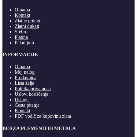
O nama
Kontakt
Zlatne poluge
Zlatni dukati
Srebro
Platina
Paladijum
INFORMACIJE
O nama
Moj nalog
Prodavnica
Lista želja
Politika privatnosti
Uslovi korišćenja
Usluge
Česta pitanja
Kontakt
PDF vodič za kupovinu zlata
BERZA PLEMENITIH METALA