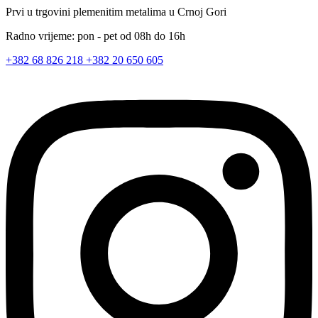
Prvi u trgovini plemenitim metalima u Crnoj Gori
Radno vrijeme: pon - pet od 08h do 16h
+382 68 826 218
+382 20 650 605