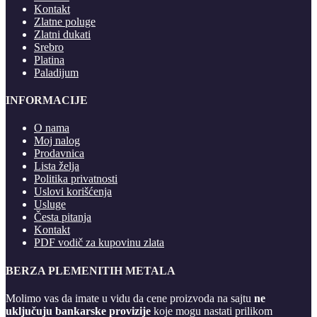
Kontakt
Zlatne poluge
Zlatni dukati
Srebro
Platina
Paladijum
INFORMACIJE
O nama
Moj nalog
Prodavnica
Lista želja
Politika privatnosti
Uslovi korišćenja
Usluge
Česta pitanja
Kontakt
PDF vodič za kupovinu zlata
BERZA PLEMENITIH METALA
Molimo vas da imate u vidu da cene proizvoda na sajtu
ne
uključuju bankarske provizije
koje mogu nastati prilikom