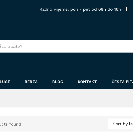
Radno vrijeme: pon - pet od 08h do 16h
LUGE
BERZA
BLOG
KONTAKT
ČESTA PI
Sort by la
ucts found