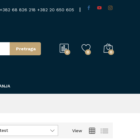
+382 68 826 218
+382 20 650 605
Pretraga
0
0
0
TANJA
test
View