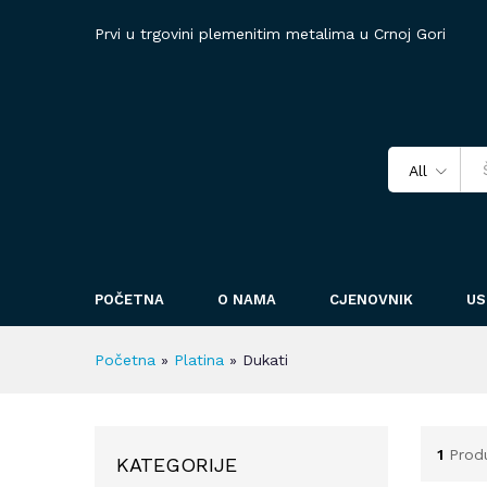
Prvi u trgovini plemenitim metalima u Crnoj Gori
All
POČETNA
O NAMA
CJENOVNIK
US
Početna
»
Platina
»
Dukati
1
Prod
KATEGORIJE