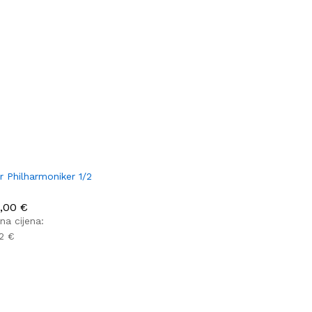
r Philharmoniker 1/2
2,00
2,00
€
€
na cijena:
12 €