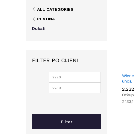
ALL CATEGORIES
PLATINA
Dukati
FILTER PO CIJENI
Wiene
Min
Max
unca
price
price
2.22
2.22
Otkup
2.133,
Filter