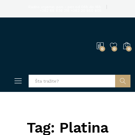
Radno vrijeme: pon - pet od 08h do 16h
+382 68 826 218
+382 20 650 605
0
0
0
Pretraga
Tag:
Platina