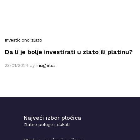
Investiciono zlato
Da li je bolje investirati u zlato ili platinu?
23/01/2024
by
Insignitus
Najveći izbor pločica
Zlatne poluge i dukati