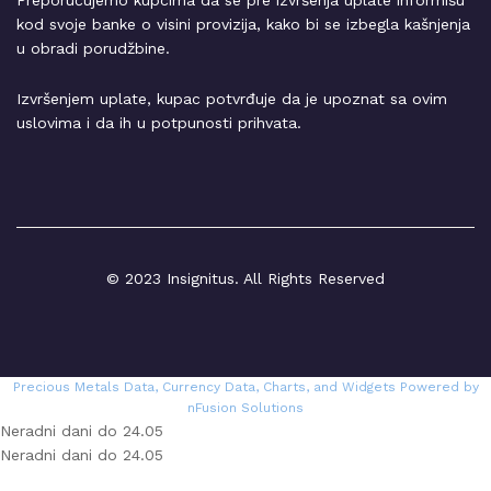
Preporučujemo kupcima da se pre izvršenja uplate informišu
kod svoje banke o visini provizija, kako bi se izbegla kašnjenja
u obradi porudžbine.
Izvršenjem uplate, kupac potvrđuje da je upoznat sa ovim
uslovima i da ih u potpunosti prihvata.
© 2023 Insignitus. All Rights Reserved
Precious Metals Data, Currency Data
, Charts, and Widgets
Powered by
nFusion Solutions
Neradni dani do 24.05
Neradni dani do 24.05