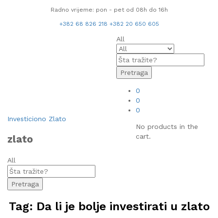
Radno vrijeme: pon - pet od 08h do 16h
+382 68 826 218
+382 20 650 605
All
Pretraga
0
0
0
Investiciono Zlato
No products in the
cart.
zlato
All
Pretraga
Tag:
Da li je bolje investirati u zlato