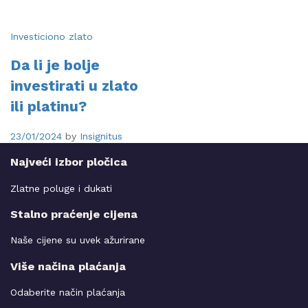
Investiciono zlato
Da li je bolje
investirati u zlato
ili platinu?
23/01/2024
by
Insignitus
Najveći izbor pločica
Zlatne poluge i dukati
Stalno praćenje cijena
Naše cijene su uvek ažurirane
Više načina plaćanja
Odaberite način plaćanja