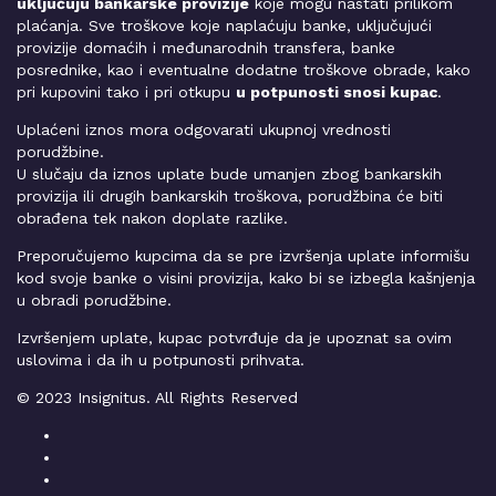
uključuju bankarske provizije
koje mogu nastati prilikom
plaćanja. Sve troškove koje naplaćuju banke, uključujući
provizije domaćih i međunarodnih transfera, banke
posrednike, kao i eventualne dodatne troškove obrade, kako
pri kupovini tako i pri otkupu
u potpunosti snosi kupac
.
Uplaćeni iznos mora odgovarati ukupnoj vrednosti
porudžbine.
U slučaju da iznos uplate bude umanjen zbog bankarskih
provizija ili drugih bankarskih troškova, porudžbina će biti
obrađena tek nakon doplate razlike.
Preporučujemo kupcima da se pre izvršenja uplate informišu
kod svoje banke o visini provizija, kako bi se izbegla kašnjenja
u obradi porudžbine.
Izvršenjem uplate, kupac potvrđuje da je upoznat sa ovim
uslovima i da ih u potpunosti prihvata.
© 2023 Insignitus. All Rights Reserved